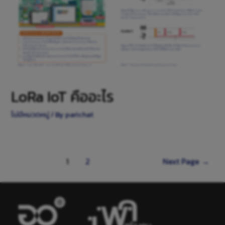
LoRa IoT คืออะไร
ไม่มีหมวดหมู่
/ By
parichat
1
2
Next Page
→