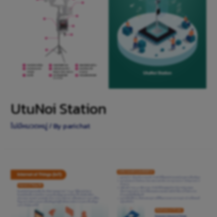
UtuNoi Station
ไม่มีหมวดหมู่
/ By
parichat