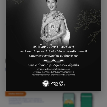
UtuNoi PLAYGROUND
ไม่มีหมวดหมู่
/ By
parichat