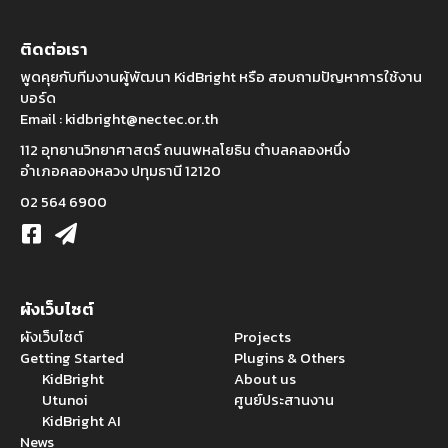
ติดต่อเรา
พูดคุยกับทีมงานผู้พัฒนา KidBright หรือ สอบถามปัญหาการใช้งาน
บอร์ด
Email :
kidbright@nectec.or.th
112 อุทยานวิทยาศาสตร์ ถนนพหลโยธิน ตำบลคลองหนึ่ง
อำเภอคลองหลวง ปทุมธานี 12120
02 564 6900
ผังเว็บไซต์
ผังเว็บไซต์
Projects
Getting Started
Plugins & Others
KidBright
About us
Utunoi
ศูนย์ประสานงาน
KidBright AI
News