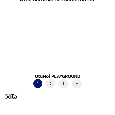
UtuNoi PLAYGROUND
1
2
3
»
วิดีโอ