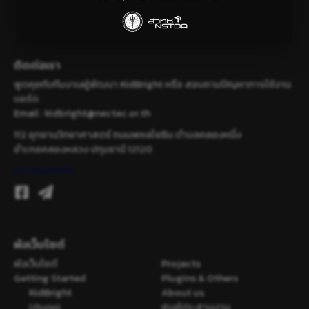
ติดต่อเรา
พูดคุยกับทีมงานผู้พัฒนา KidBright หรือ สอบถามปัญหาการใช้งาน
บอร์ด
Email :
kidbright@nectec.or.th
112 อุทยานวิทยาศาสตร์ ถนนพหลโยธิน ตำบลคลองหนึ่ง
อำเภอคลองหลวง ปทุมธานี 12120
02 564 6900
ผังเว็บไซต์
ผังเว็บไซต์
Projects
Getting Started
Plugins & Others
KidBright
About us
Utunoi
ศูนย์ประสานงาน