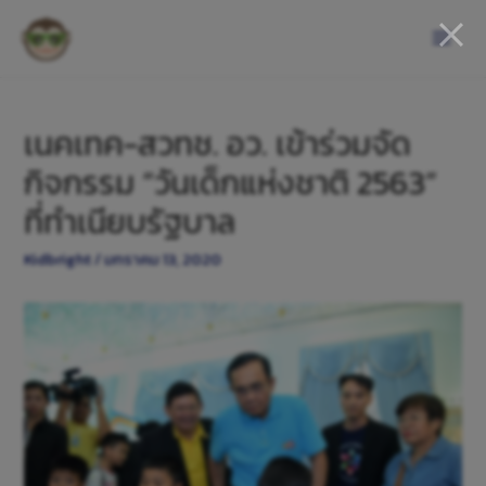
เนคเทค-สวทช. อว. เข้าร่วมจัด
กิจกรรม “วันเด็กแห่งชาติ 2563”
ที่ทำเนียบรัฐบาล
Kidbright
/
มกราคม 13, 2020