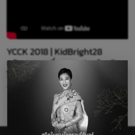
YCCK 2018 | KidBright28
นวัตกรรมเครื่องตากปลาอัจฉริยะ
โดยใช้บอร์ด KidBright
Activities
/ By
lhinping
←
Previous Page
1
…
6
7