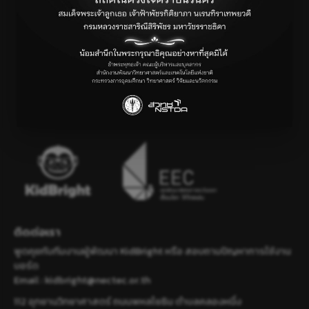
ติดต่อเรา
พูดคุยกับทีมงานผู้พัฒนา KidBright หรือ สอบถามปัญหาการใช้งาน
บอร์ด
Email :
kidbright@nectec.or.th
112 อุทยานวิทยาศาสตร์ ถนนพหลโยธิน ตำบลคลองหนึ่ง