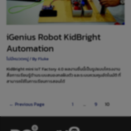
iGenius Robot KidBright
Automation
ไม่มีหมวดหมู่
/ By
Fluke
KidBright mini IoT Factory 4.0 ผลงานชิ้นนี้เป็นรูปแบบโครงงาน
สื่อการเรียนรู้ด้านระบบสมองกลฝังตัว และระบบควมคุมอัตโนมัติ ที่
สามารถใช้ในการเรียนการสอนได้
←
Previous Page
1
…
9
10