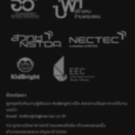
ติดต่อเรา
พูดคุยกับทีมงานผู้พัฒนา KidBright หรือ สอบถามปัญหาการใช้งาน
บอร์ด
Email :
kidbright@nectec.or.th
112 อุทยานวิทยาศาสตร์ ถนนพหลโยธิน ตำบลคลองหนึ่ง
อำเภอคลองหลวง ปทุมธานี 12120