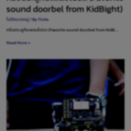
sound doorbel from KidBight)
ไม่มีหมวดหมู่
/ By
Fluke
กริ่งประตูกับเพลงโปรด (Favorite sound doorbel from KidB …
Read More »