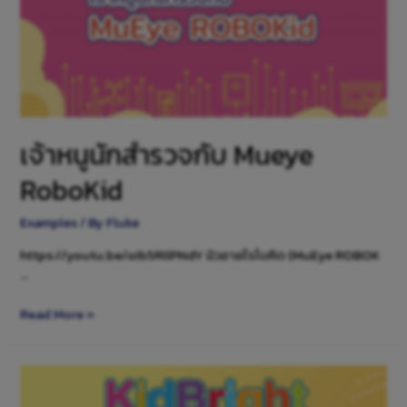
เจ้าหนูนักสำรวจกับ Mueye
RoboKid
Examples
/ By
Fluke
https://youtu.be/oIb5RIlPNdY มิวอายโรโบคิด (MuEye ROBOK
…
Read More »