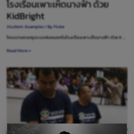
โรงเรือนเพาะเห็ดนางฟ้า ด้วย
KidBright
Student-Examples
/ By
Fluke
โครงงานควบคุมระบบพ่นหมอกในโรงเรือนเพาะเห็ดนางฟ้า ด้วย K …
Read More »