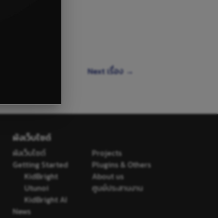
Next เรื่อง
→
ผังเว็บไซต์
ผังเว็บไซต์
Projects
Getting Started
Plugins & Others
KidBright
About us
Utunoi
ศูนย์ประสานงาน
KidBright AI
News