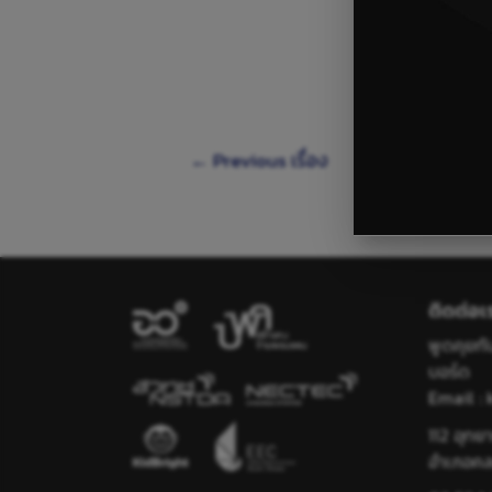
←
Previous เรื่อง
ติดต่อเ
พูดคุยก
บอร์ด
Email :
112 อุท
อำเภอคล