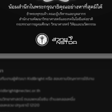
รา
ับทีมงานผู้พัฒนา KidBright หรือ สอบถามปัญหาการใช้งาน
kidbright@nectec.or.th
ยานวิทยาศาสตร์ ถนนพหลโยธิน ตำบลคลองหนึ่ง
องหลวง ปทุมธานี 12120