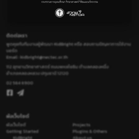
ติดต่อเรา
พูดคุยกับทีมงานผู้พัฒนา KidBright หรือ สอบถามปัญหาการใช้งาน
บอร์ด
Email :
kidbright@nectec.or.th
112 อุทยานวิทยาศาสตร์ ถนนพหลโยธิน ตำบลคลองหนึ่ง
อำเภอคลองหลวง ปทุมธานี 12120
02 564 6900
ผังเว็บไซต์
ผังเว็บไซต์
Projects
Getting Started
Plugins & Others
KidBright
About us